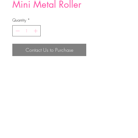
Mini Metal Roller
Quantity
*
Contact Us to Purchase
96*38MM
Top