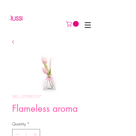
SKU: 07090197
Flameless aroma
Quantity
*